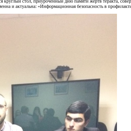
лся круглый стол, приуроченный дню памяти жертв теракта, сове
менна и актуальна: «Информационная безопасность в профилакт