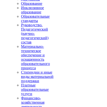
Образование
Инклюзивное
образование
Образовательные
стандарты
Руководство.
Педагогический
(научно-
педагогический)
состав
Материально-
техническое
обеспечение и
оснащенность
образовательного
процесса
Стипендии и иные
виды материальной
поддержки
Платные
образовательные
услуги
Финансово-
хозяйственная
деятельность