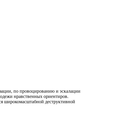
зации, по провоцированию и эскалации
лодежи нравственных ориентиров.
тся широкомасштабной деструктивной