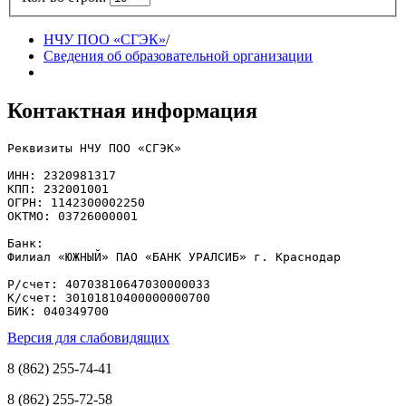
НЧУ ПОО «СГЭК»
/
Сведения об образовательной организации
Контактная информация
Реквизиты НЧУ ПОО «СГЭК»

ИНН: 2320981317

КПП: 232001001

ОГРН: 1142300002250

ОКТМО: 03726000001

Банк: 

Филиал «ЮЖНЫЙ» ПАО «БАНК УРАЛСИБ» г. Краснодар

Р/счет: 40703810647030000033

К/счет: 30101810400000000700

БИК: 040349700
Версия для слабовидящих
8 (862) 255-74-41
8 (862) 255-72-58