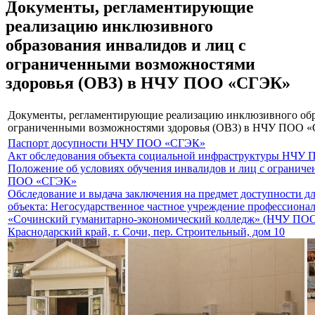
Документы, регламентирующие
реализацию инклюзивного
образования инвалидов и лиц с
ограниченными возможностями
здоровья (ОВЗ) в НЧУ ПОО «СГЭК»
Документы, регламентирующие реализацию инклюзивного обр
ограниченными возможностями здоровья (ОВЗ) в НЧУ ПОО 
Паспорт досупности НЧУ ПОО «СГЭК»
Акт обследования объекта социальной инфраструктуры НЧУ
Положение об условиях обучения инвалидов и лиц с огранич
ПОО «СГЭК»
Обследование и выдача заключения на предмет доступности д
объекта: Негосударственное частное учреждение профессионал
«Сочинский гуманитарно-экономический колледж» (НЧУ ПОО 
Краснодарский край, г. Сочи, пер. Строительный, дом 10