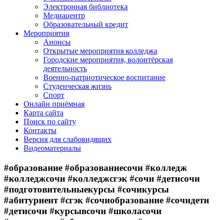
Электронная библиотека
Медиацентр
Образовательный кредит
Мероприятия
Анонсы
Открытые мероприятия колледжа
Городские мероприятия, волонтёрская
деятельность
Военно-патриотическое воспитание
Студенческая жизнь
Спорт
Онлайн приёмная
Карта сайта
Поиск по сайту
Контакты
Версия для слабовидящих
Видеоматериалы
#образование #образованиесочи #колледж
#колледжсочи #колледжсгэк #сочи #детисочи
#подготовительныекурсы #сочикурсы
#абитуриент #сгэк #сочиобразование #сочидети
#детисочи #курсывсочи #школасочи