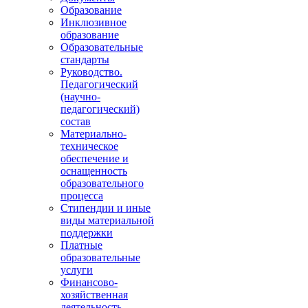
Образование
Инклюзивное
образование
Образовательные
стандарты
Руководство.
Педагогический
(научно-
педагогический)
состав
Материально-
техническое
обеспечение и
оснащенность
образовательного
процесса
Стипендии и иные
виды материальной
поддержки
Платные
образовательные
услуги
Финансово-
хозяйственная
деятельность