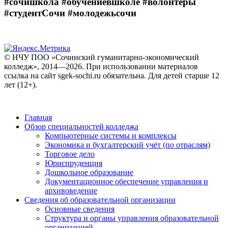
#сочишкола #обучениевшколе #волонтеры
#студентСочи #молодежьсочи
© НЧУ ПОО «Сочинский гуманитарно-экономический
колледж», 2014—2026. При использовании материалов
ссылка на сайт sgek-sochi.ru обязательна. Для детей старше 12
лет (12+).
Главная
Обзор специальностей колледжа
Компьютерные системы и комплексы
Экономика и бухгалтерский учёт (по отраслям)
Торговое дело
Юриспруденция
Дошкольное образование
Документационное обеспечение управления и
архивоведение
Сведения об образовательной организации
Основные сведения
Структура и органы управления образовательной
организацией