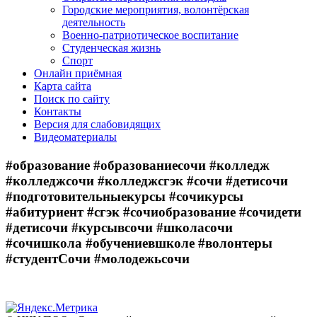
Городские мероприятия, волонтёрская
деятельность
Военно-патриотическое воспитание
Студенческая жизнь
Спорт
Онлайн приёмная
Карта сайта
Поиск по сайту
Контакты
Версия для слабовидящих
Видеоматериалы
#образование #образованиесочи #колледж
#колледжсочи #колледжсгэк #сочи #детисочи
#подготовительныекурсы #сочикурсы
#абитуриент #сгэк #сочиобразование #сочидети
#детисочи #курсывсочи #школасочи
#сочишкола #обучениевшколе #волонтеры
#студентСочи #молодежьсочи