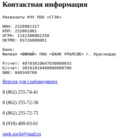
Контактная информация
Реквизиты НЧУ ПОО «СГЭК»

ИНН: 2320981317

КПП: 232001001

ОГРН: 1142300002250

ОКТМО: 03726000001

Банк: 

Филиал «ЮЖНЫЙ» ПАО «БАНК УРАЛСИБ» г. Краснодар

Р/счет: 40703810647030000033

К/счет: 30101810400000000700

БИК: 040349700
Версия для слабовидящих
8 (862) 255-74-41
8 (862) 255-72-58
8 (862) 255-72-75
8 (918) 409-03-61
sgek.sochi@mail.ru