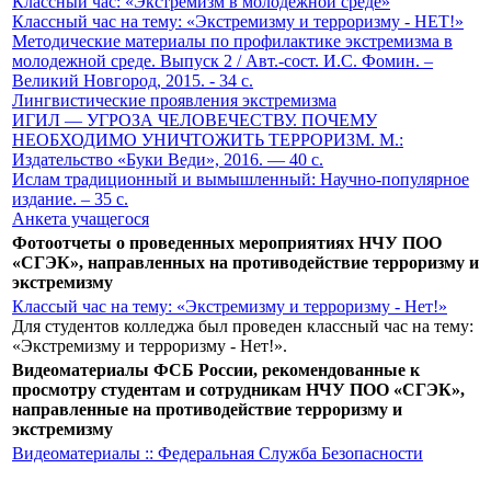
Классный час: «Экстремизм в молодежной среде»
Классный час на тему: «Экстремизму и терроризму - НЕТ!»
Методические материалы по профилактике экстремизма в
молодежной среде. Выпуск 2 / Авт.-сост. И.С. Фомин. –
Великий Новгород, 2015. - 34 с.
Лингвистические проявления экстремизма
ИГИЛ — УГРОЗА ЧЕЛОВЕЧЕСТВУ. ПОЧЕМУ
НЕОБХОДИМО УНИЧТОЖИТЬ ТЕРРОРИЗМ. М.:
Издательство «Буки Веди», 2016. — 40 с.
Ислам традиционный и вымышленный: Научно-популярное
издание. – 35 с.
Анкета учащегося
Фотоотчеты о проведенных мероприятиях НЧУ ПОО
«СГЭК», направленных на противодействие терроризму и
экстремизму
Классый час на тему: «Экстремизму и терроризму - Нет!»
Для студентов колледжа был проведен классный час на тему:
«Экстремизму и терроризму - Нет!».
Видеоматериалы ФСБ России, рекомендованные к
просмотру студентам и сотрудникам НЧУ ПОО «СГЭК»,
направленные на противодействие терроризму и
экстремизму
Видеоматериалы :: Федеральная Служба Безопасности