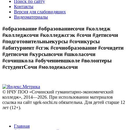
Поиск по сайту
Контакты
Версия для слабовидящих
Видеоматериалы
#образование #образованиесочи #колледж
#колледжсочи #колледжсгэк #сочи #детисочи
#подготовительныекурсы #сочикурсы
#абитуриент #сгэк #сочиобразование #сочидети
#детисочи #курсывсочи #школасочи
#сочишкола #обучениевшколе #волонтеры
#студентСочи #молодежьсочи
© НЧУ ПОО «Сочинский гуманитарно-экономический
колледж», 2014—2026. При использовании материалов
ссылка на сайт sgek-sochi.ru обязательна. Для детей старше 12
лет (12+).
Главная