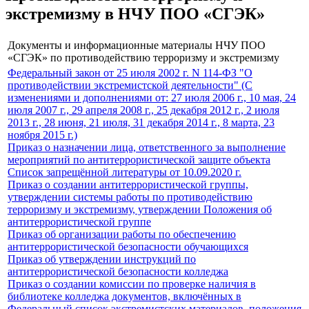
экстремизму в НЧУ ПОО «СГЭК»
Документы и информационные материалы НЧУ ПОО
«СГЭК» по противодействию терроризму и экстремизму
Федеральный закон от 25 июля 2002 г. N 114-ФЗ "О
противодействии экстремистской деятельности" (С
изменениями и дополнениями от: 27 июля 2006 г., 10 мая, 24
июля 2007 г., 29 апреля 2008 г., 25 декабря 2012 г., 2 июля
2013 г., 28 июня, 21 июля, 31 декабря 2014 г., 8 марта, 23
ноября 2015 г.)
Приказ о назначении лица, ответственного за выполнение
мероприятий по антитеррористической защите объекта
Список запрещённой литературы от 10.09.2020 г.
Приказ о создании антитеррористической группы,
утверждении системы работы по противодействию
терроризму и экстремизму, утверждении Положения об
антитеррористической группе
Приказ об организации работы по обеспечению
антитеррористической безопасности обучающихся
Приказ об утверждении инструкций по
антитеррористической безопасности колледжа
Приказ о создании комиссии по проверке наличия в
библиотеке колледжа документов, включённых в
Федеральный список экстремистских материалов, положения