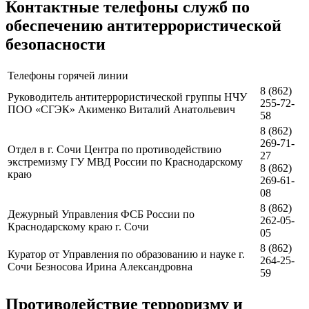
Контактные телефоны служб по
обеспечению антитеррористической
безопасности
Телефоны горячей линии
8 (862)
Руководитель антитеррористической группы НЧУ
255-72-
ПОО «СГЭК» Акименко Виталий Анатольевич
58
8 (862)
269-71-
Отдел в г. Сочи Центра по противодействию
27
экстремизму ГУ МВД России по Краснодарскому
8 (862)
краю
269-61-
08
8 (862)
Дежурный Управления ФСБ России по
262-05-
Краснодарскому краю г. Сочи
05
8 (862)
Куратор от Управления по образованию и науке г.
264-25-
Сочи Безносова Ирина Александровна
59
Противодействие терроризму и