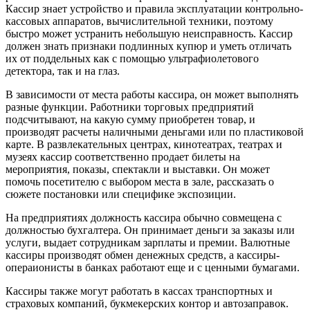
Кассир знает устройство и правила эксплуатации контрольно-
кассовых аппаратов, вычислительной техники, поэтому
быстро может устранить небольшую неисправность. Кассир
должен знать признаки подлинных купюр и уметь отличать
их от поддельных как с помощью ультрафиолетового
детектора, так и на глаз.
В зависимости от места работы кассира, он может выполнять
разные функции. Работники торговых предприятий
подсчитывают, на какую сумму приобретен товар, и
производят расчеты наличными деньгами или по пластиковой
карте. В развлекательных центрах, кинотеатрах, театрах и
музеях кассир соответственно продает билеты на
мероприятия, показы, спектакли и выставки. Он может
помочь посетителю с выбором места в зале, рассказать о
сюжете постановки или специфике экспозиции.
На предприятиях должность кассира обычно совмещена с
должностью бухгалтера. Он принимает деньги за заказы или
услуги, выдает сотрудникам зарплаты и премии. Валютные
кассиры производят обмен денежных средств, а кассиры-
операионисты в банках работают еще и с ценными бумагами.
Кассиры также могут работать в кассах транспортных и
страховых компаний, букмекерских контор и автозаправок.