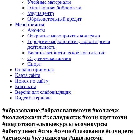
Учебные материалы
Электронная библиотека
Медиацентр
Образовательный кредит
Мероприятия
Анонсы
Открытые мероприятия колледжа
Городские мероприятия, волонтёрская
деятельность
Военно-патриотическое воспитание
Студенческая жизнь
Спорт
Онлайн приёмная
Карта сайта
Поиск по сайту
Контакты
Версия для слабовидящих
Видеоматериалы
#образование #образованиесочи #колледж
#колледжсочи #колледжсгэк #сочи #детисочи
#подготовительныекурсы #сочикурсы
#абитуриент #сгэк #сочиобразование #сочидети
#детисочи #курсывсочи #школасочи