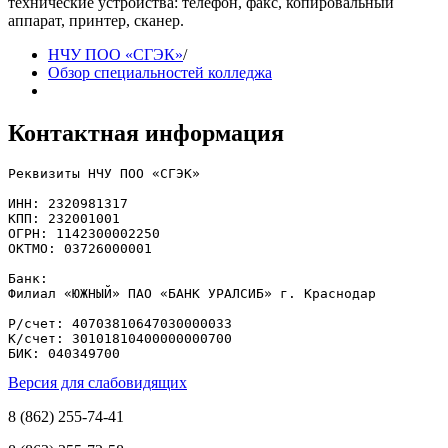
технические устройства: телефон, факс, копировальный
аппарат, принтер, сканер.
НЧУ ПОО «СГЭК»
/
Обзор специальностей колледжа
Контактная информация
Реквизиты НЧУ ПОО «СГЭК»

ИНН: 2320981317

КПП: 232001001

ОГРН: 1142300002250

ОКТМО: 03726000001

Банк: 

Филиал «ЮЖНЫЙ» ПАО «БАНК УРАЛСИБ» г. Краснодар

Р/счет: 40703810647030000033

К/счет: 30101810400000000700

БИК: 040349700
Версия для слабовидящих
8 (862) 255-74-41