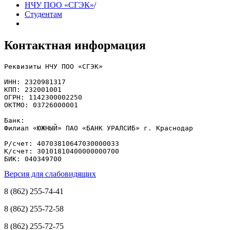
НЧУ ПОО «СГЭК»
/
Студентам
Контактная информация
Реквизиты НЧУ ПОО «СГЭК»

ИНН: 2320981317

КПП: 232001001

ОГРН: 1142300002250

ОКТМО: 03726000001

Банк: 

Филиал «ЮЖНЫЙ» ПАО «БАНК УРАЛСИБ» г. Краснодар

Р/счет: 40703810647030000033

К/счет: 30101810400000000700

БИК: 040349700
Версия для слабовидящих
8 (862) 255-74-41
8 (862) 255-72-58
8 (862) 255-72-75