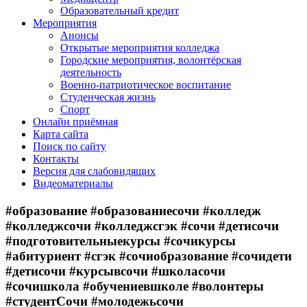
Образовательный кредит
Мероприятия
Анонсы
Открытые мероприятия колледжа
Городские мероприятия, волонтёрская
деятельность
Военно-патриотическое воспитание
Студенческая жизнь
Спорт
Онлайн приёмная
Карта сайта
Поиск по сайту
Контакты
Версия для слабовидящих
Видеоматериалы
#образование #образованиесочи #колледж
#колледжсочи #колледжсгэк #сочи #детисочи
#подготовительныекурсы #сочикурсы
#абитуриент #сгэк #сочиобразование #сочидети
#детисочи #курсывсочи #школасочи
#сочишкола #обучениевшколе #волонтеры
#студентСочи #молодежьсочи