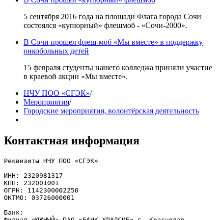
5 сентября 2016 года на площади Флага города Сочи
состоялся «купюрный» флешмоб - «Сочи-2000».
В Сочи прошел флеш-моб «Мы вместе» в поддержку
онкобольных детей
15 февраля студенты нашего колледжа приняли участие
в краевой акции «Мы вместе».
НЧУ ПОО «СГЭК»
/
Мероприятия
/
Городские мероприятия, волонтёрская деятельность
Контактная информация
Реквизиты НЧУ ПОО «СГЭК»

ИНН: 2320981317

КПП: 232001001

ОГРН: 1142300002250

ОКТМО: 03726000001

Банк: 

Филиал «ЮЖНЫЙ» ПАО «БАНК УРАЛСИБ» г. Краснодар
