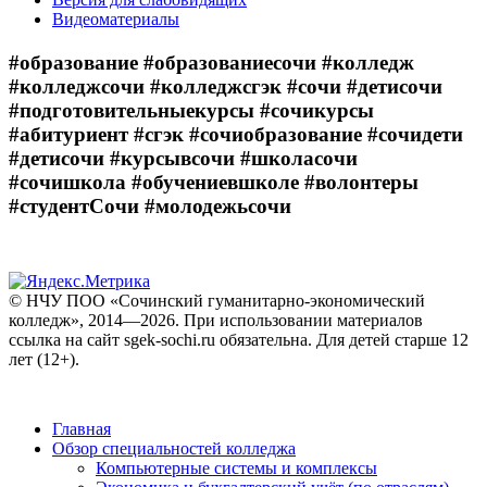
Видеоматериалы
#образование #образованиесочи #колледж
#колледжсочи #колледжсгэк #сочи #детисочи
#подготовительныекурсы #сочикурсы
#абитуриент #сгэк #сочиобразование #сочидети
#детисочи #курсывсочи #школасочи
#сочишкола #обучениевшколе #волонтеры
#студентСочи #молодежьсочи
© НЧУ ПОО «Сочинский гуманитарно-экономический
колледж», 2014—2026. При использовании материалов
ссылка на сайт sgek-sochi.ru обязательна. Для детей старше 12
лет (12+).
Главная
Обзор специальностей колледжа
Компьютерные системы и комплексы