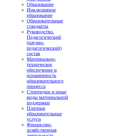
Образование
Инклюзивное
образование
Образовательные
стандарты
Руководство.
Педагогический
(научно-
педагогический)
состав
Материально-
техническое
обеспечение и
оснащенность
образовательного
процесса
Стипендии и иные
виды материальной
поддержки
Платные
образовательные
услуги
Финансово-
хозяйственная
деятельность