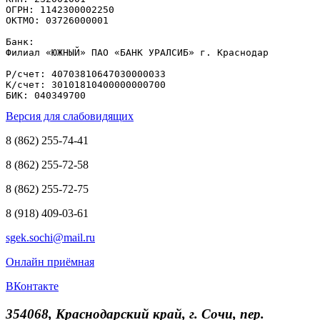
ОГРН: 1142300002250

ОКТМО: 03726000001

Банк: 

Филиал «ЮЖНЫЙ» ПАО «БАНК УРАЛСИБ» г. Краснодар

Р/счет: 40703810647030000033

К/счет: 30101810400000000700

БИК: 040349700
Версия для слабовидящих
8 (862) 255-74-41
8 (862) 255-72-58
8 (862) 255-72-75
8 (918) 409-03-61
sgek.sochi@mail.ru
Онлайн приёмная
ВКонтакте
354068, Краснодарский край, г. Сочи, пер.