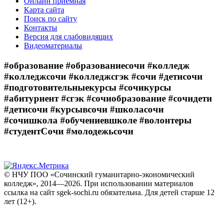
Онлайн приёмная
Карта сайта
Поиск по сайту
Контакты
Версия для слабовидящих
Видеоматериалы
#образование #образованиесочи #колледж
#колледжсочи #колледжсгэк #сочи #детисочи
#подготовительныекурсы #сочикурсы
#абитуриент #сгэк #сочиобразование #сочидети
#детисочи #курсывсочи #школасочи
#сочишкола #обучениевшколе #волонтеры
#студентСочи #молодежьсочи
© НЧУ ПОО «Сочинский гуманитарно-экономический
колледж», 2014—2026. При использовании материалов
ссылка на сайт sgek-sochi.ru обязательна. Для детей старше 12
лет (12+).