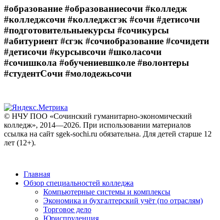
#образование #образованиесочи #колледж
#колледжсочи #колледжсгэк #сочи #детисочи
#подготовительныекурсы #сочикурсы
#абитуриент #сгэк #сочиобразование #сочидети
#детисочи #курсывсочи #школасочи
#сочишкола #обучениевшколе #волонтеры
#студентСочи #молодежьсочи
© НЧУ ПОО «Сочинский гуманитарно-экономический
колледж», 2014—2026. При использовании материалов
ссылка на сайт sgek-sochi.ru обязательна. Для детей старше 12
лет (12+).
Главная
Обзор специальностей колледжа
Компьютерные системы и комплексы
Экономика и бухгалтерский учёт (по отраслям)
Торговое дело
Юриспруденция