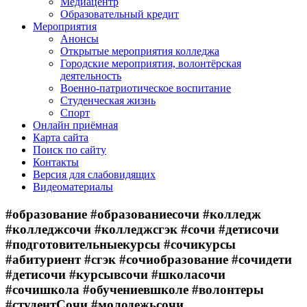
Медиацентр
Образовательный кредит
Мероприятия
Анонсы
Открытые мероприятия колледжа
Городские мероприятия, волонтёрская
деятельность
Военно-патриотическое воспитание
Студенческая жизнь
Спорт
Онлайн приёмная
Карта сайта
Поиск по сайту
Контакты
Версия для слабовидящих
Видеоматериалы
#образование #образованиесочи #колледж
#колледжсочи #колледжсгэк #сочи #детисочи
#подготовительныекурсы #сочикурсы
#абитуриент #сгэк #сочиобразование #сочидети
#детисочи #курсывсочи #школасочи
#сочишкола #обучениевшколе #волонтеры
#студентСочи #молодежьсочи