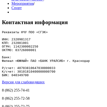
Мероприятия
/
Спорт
Контактная информация
Реквизиты НЧУ ПОО «СГЭК»

ИНН: 2320981317

КПП: 232001001

ОГРН: 1142300002250

ОКТМО: 03726000001

Банк: 

Филиал «ЮЖНЫЙ» ПАО «БАНК УРАЛСИБ» г. Краснодар

Р/счет: 40703810647030000033

К/счет: 30101810400000000700

БИК: 040349700
Версия для слабовидящих
8 (862) 255-74-41
8 (862) 255-72-58
8 (862) 255-72-75