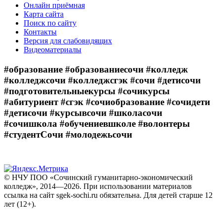
Онлайн приёмная
Карта сайта
Поиск по сайту
Контакты
Версия для слабовидящих
Видеоматериалы
#образование #образованиесочи #колледж
#колледжсочи #колледжсгэк #сочи #детисочи
#подготовительныекурсы #сочикурсы
#абитуриент #сгэк #сочиобразование #сочидети
#детисочи #курсывсочи #школасочи
#сочишкола #обучениевшколе #волонтеры
#студентСочи #молодежьсочи
© НЧУ ПОО «Сочинский гуманитарно-экономический
колледж», 2014—2026. При использовании материалов
ссылка на сайт sgek-sochi.ru обязательна. Для детей старше 12
лет (12+).