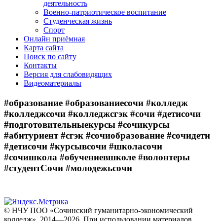
деятельность
Военно-патриотическое воспитание
Студенческая жизнь
Спорт
Онлайн приёмная
Карта сайта
Поиск по сайту
Контакты
Версия для слабовидящих
Видеоматериалы
#образование #образованиесочи #колледж
#колледжсочи #колледжсгэк #сочи #детисочи
#подготовительныекурсы #сочикурсы
#абитуриент #сгэк #сочиобразование #сочидети
#детисочи #курсывсочи #школасочи
#сочишкола #обучениевшколе #волонтеры
#студентСочи #молодежьсочи
© НЧУ ПОО «Сочинский гуманитарно-экономический
колледж», 2014—2026. При использовании материалов