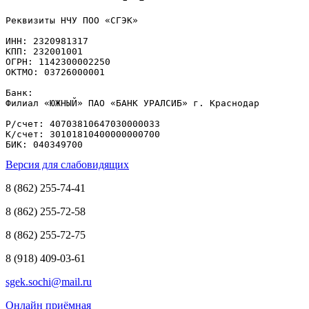
Реквизиты НЧУ ПОО «СГЭК»

ИНН: 2320981317

КПП: 232001001

ОГРН: 1142300002250

ОКТМО: 03726000001

Банк: 

Филиал «ЮЖНЫЙ» ПАО «БАНК УРАЛСИБ» г. Краснодар

Р/счет: 40703810647030000033

К/счет: 30101810400000000700

БИК: 040349700
Версия для слабовидящих
8 (862) 255-74-41
8 (862) 255-72-58
8 (862) 255-72-75
8 (918) 409-03-61
sgek.sochi@mail.ru
Онлайн приёмная