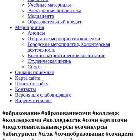
Учебные материалы
Электронная библиотека
Медиацентр
Образовательный кредит
Мероприятия
Анонсы
Открытые мероприятия колледжа
Городские мероприятия, волонтёрская
деятельность
Военно-патриотическое воспитание
Студенческая жизнь
Спорт
Онлайн приёмная
Карта сайта
Поиск по сайту
Контакты
Версия для слабовидящих
Видеоматериалы
#образование #образованиесочи #колледж
#колледжсочи #колледжсгэк #сочи #детисочи
#подготовительныекурсы #сочикурсы
#абитуриент #сгэк #сочиобразование #сочидети