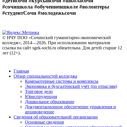
#детисочи #курсывсочи #школасочи
#сочишкола #обучениевшколе #волонтеры
#студентСочи #молодежьсочи
© НЧУ ПОО «Сочинский гуманитарно-экономический
колледж», 2014—2026. При использовании материалов
ссылка на сайт sgek-sochi.ru обязательна. Для детей старше 12
лет (12+).
Главная
Обзор специальностей колледжа
Компьютерные системы и комплексы
Экономика и бухгалтерский учёт (по отраслям)
Торговое дело
Юриспруденция
Дошкольное образование
Документационное обеспечение управления и
архивоведение
Сведения об образовательной организации
Основные сведения