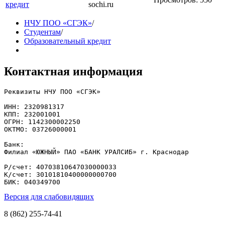
кредит
sochi.ru
НЧУ ПОО «СГЭК»
/
Студентам
/
Образовательный кредит
Контактная информация
Реквизиты НЧУ ПОО «СГЭК»

ИНН: 2320981317

КПП: 232001001

ОГРН: 1142300002250

ОКТМО: 03726000001

Банк: 

Филиал «ЮЖНЫЙ» ПАО «БАНК УРАЛСИБ» г. Краснодар

Р/счет: 40703810647030000033

К/счет: 30101810400000000700

БИК: 040349700
Версия для слабовидящих
8 (862) 255-74-41