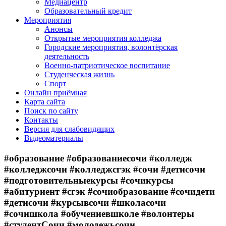
Медиацентр
Образовательный кредит
Мероприятия
Анонсы
Открытые мероприятия колледжа
Городские мероприятия, волонтёрская
деятельность
Военно-патриотическое воспитание
Студенческая жизнь
Спорт
Онлайн приёмная
Карта сайта
Поиск по сайту
Контакты
Версия для слабовидящих
Видеоматериалы
#образование #образованиесочи #колледж
#колледжсочи #колледжсгэк #сочи #детисочи
#подготовительныекурсы #сочикурсы
#абитуриент #сгэк #сочиобразование #сочидети
#детисочи #курсывсочи #школасочи
#сочишкола #обучениевшколе #волонтеры
#студентСочи #молодежьсочи