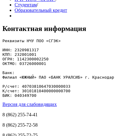
Студентам
/
Образовательный кредит
Контактная информация
Реквизиты НЧУ ПОО «СГЭК»

ИНН: 2320981317

КПП: 232001001

ОГРН: 1142300002250

ОКТМО: 03726000001

Банк: 

Филиал «ЮЖНЫЙ» ПАО «БАНК УРАЛСИБ» г. Краснодар

Р/счет: 40703810647030000033

К/счет: 30101810400000000700

БИК: 040349700
Версия для слабовидящих
8 (862) 255-74-41
8 (862) 255-72-58
8 (862) 255-72-75