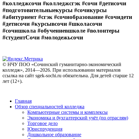
#колледжсочи #колледжсгэк #сочи #детисочи
#подготовительныекурсы #сочикурсы
#абитуриент #сгэк #сочиобразование #сочидети
#детисочи #курсывсочи #школасочи
#сочишкола #обучениевшколе #волонтеры
#студентСочи #молодежьсочи
© НЧУ ПОО «Сочинский гуманитарно-экономический
колледж», 2014—2026. При использовании материалов
ссылка на сайт sgek-sochi.ru обязательна. Для детей старше 12
лет (12+).
Главная
Обзор специальностей колледжа
Компьютерные системы и комплексы
Экономика и бухгалтерский учёт (по отраслям)
Торговое дело
Юриспруденция
Дошкольное образование