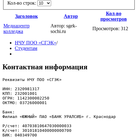
Кол-во строк:
Кол-во
Заголовок
Автор
просмотров
Медиацентр
Автор: sgek-
Просмотров: 312
колледжа
sochi.ru
НЧУ ПОО «СГЭК»
/
Студентам
Контактная информация
Реквизиты НЧУ ПОО «СГЭК»

ИНН: 2320981317

КПП: 232001001

ОГРН: 1142300002250

ОКТМО: 03726000001

Банк: 

Филиал «ЮЖНЫЙ» ПАО «БАНК УРАЛСИБ» г. Краснодар

Р/счет: 40703810647030000033

К/счет: 30101810400000000700

БИК: 040349700