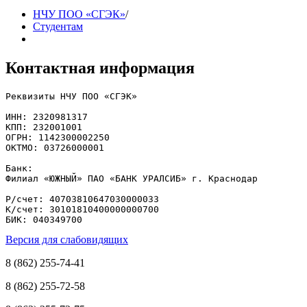
НЧУ ПОО «СГЭК»
/
Студентам
Контактная информация
Реквизиты НЧУ ПОО «СГЭК»

ИНН: 2320981317

КПП: 232001001

ОГРН: 1142300002250

ОКТМО: 03726000001

Банк: 

Филиал «ЮЖНЫЙ» ПАО «БАНК УРАЛСИБ» г. Краснодар

Р/счет: 40703810647030000033

К/счет: 30101810400000000700

БИК: 040349700
Версия для слабовидящих
8 (862) 255-74-41
8 (862) 255-72-58