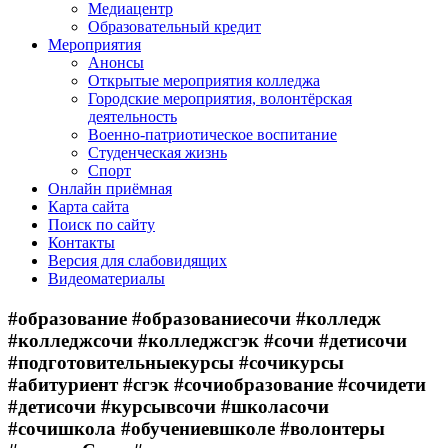
Медиацентр
Образовательный кредит
Мероприятия
Анонсы
Открытые мероприятия колледжа
Городские мероприятия, волонтёрская
деятельность
Военно-патриотическое воспитание
Студенческая жизнь
Спорт
Онлайн приёмная
Карта сайта
Поиск по сайту
Контакты
Версия для слабовидящих
Видеоматериалы
#образование #образованиесочи #колледж
#колледжсочи #колледжсгэк #сочи #детисочи
#подготовительныекурсы #сочикурсы
#абитуриент #сгэк #сочиобразование #сочидети
#детисочи #курсывсочи #школасочи
#сочишкола #обучениевшколе #волонтеры