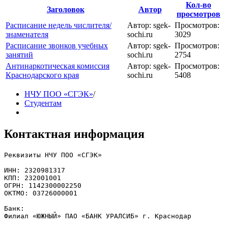
Кол-во
Заголовок
Автор
просмотров
Расписание недель числителя/
Автор: sgek-
Просмотров:
знаменателя
sochi.ru
3029
Расписание звонков учебных
Автор: sgek-
Просмотров:
занятий
sochi.ru
2754
Антинаркотическая комиссия
Автор: sgek-
Просмотров:
Краснодарского края
sochi.ru
5408
НЧУ ПОО «СГЭК»
/
Студентам
Контактная информация
Реквизиты НЧУ ПОО «СГЭК»

ИНН: 2320981317

КПП: 232001001

ОГРН: 1142300002250

ОКТМО: 03726000001

Банк: 

Филиал «ЮЖНЫЙ» ПАО «БАНК УРАЛСИБ» г. Краснодар
