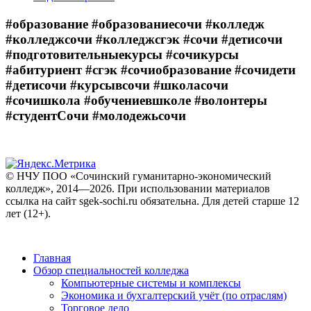
#образование #образованиесочи #колледж
#колледжсочи #колледжсгэк #сочи #детисочи
#подготовительныекурсы #сочикурсы
#абитуриент #сгэк #сочиобразование #сочидети
#детисочи #курсывсочи #школасочи
#сочишкола #обучениевшколе #волонтеры
#студентСочи #молодежьсочи
© НЧУ ПОО «Сочинский гуманитарно-экономический
колледж», 2014—2026. При использовании материалов
ссылка на сайт sgek-sochi.ru обязательна. Для детей старше 12
лет (12+).
Главная
Обзор специальностей колледжа
Компьютерные системы и комплексы
Экономика и бухгалтерский учёт (по отраслям)
Торговое дело