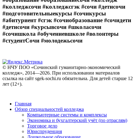
#колледжсочи #колледжсгэк #сочи #детисочи
#подготовительныекурсы #сочикурсы
#абитуриент #сгэк #сочиобразование #сочидети
#детисочи #курсывсочи #школасочи
#сочишкола #обучениевшколе #волонтеры
#студентСочи #молодежьсочи
© НЧУ ПОО «Сочинский гуманитарно-экономический
колледж», 2014—2026. При использовании материалов
ссылка на сайт sgek-sochi.ru обязательна. Для детей старше 12
лет (12+).
Главная
Обзор специальностей колледжа
Компьютерные системы и комплексы
Экономика и бухгалтерский учёт (по отраслям)
Торговое дело
Юриспруденция
Дошкольное образование