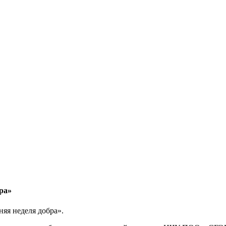
ра»
няя неделя добра».