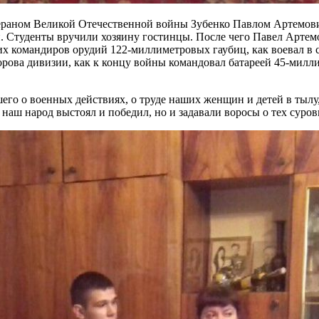
етераном Великой Отечественной войны Зубенко Павлом Артемов
. Студенты вручили хозяину гостинцы. После чего Павел Артем
 командиров орудий 122-миллиметровых гаубиц, как воевал в со
рова дивизии, как к концу войны командовал батареей 45-милл
шего о военных действиях, о труде наших женщин и детей в тылу
, наш народ выстоял и победил, но и задавали воросы о тех суро