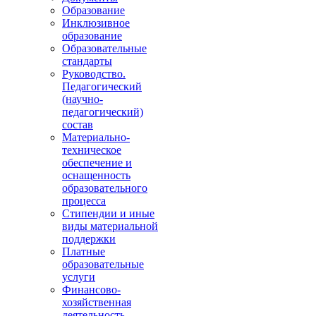
Образование
Инклюзивное
образование
Образовательные
стандарты
Руководство.
Педагогический
(научно-
педагогический)
состав
Материально-
техническое
обеспечение и
оснащенность
образовательного
процесса
Стипендии и иные
виды материальной
поддержки
Платные
образовательные
услуги
Финансово-
хозяйственная
деятельность