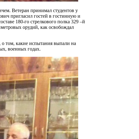
ичем. Ветеран принимал студентов у
ович пригласил гостей в гостинную и
ставе 180-го стрелкового полка 329 –й
иметровых орудий, как освобождал
, о том, какие испытания выпали на
вых, военных годах.