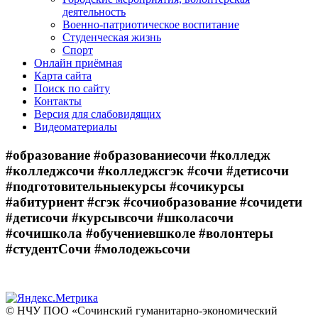
деятельность
Военно-патриотическое воспитание
Студенческая жизнь
Спорт
Онлайн приёмная
Карта сайта
Поиск по сайту
Контакты
Версия для слабовидящих
Видеоматериалы
#образование #образованиесочи #колледж
#колледжсочи #колледжсгэк #сочи #детисочи
#подготовительныекурсы #сочикурсы
#абитуриент #сгэк #сочиобразование #сочидети
#детисочи #курсывсочи #школасочи
#сочишкола #обучениевшколе #волонтеры
#студентСочи #молодежьсочи
© НЧУ ПОО «Сочинский гуманитарно-экономический