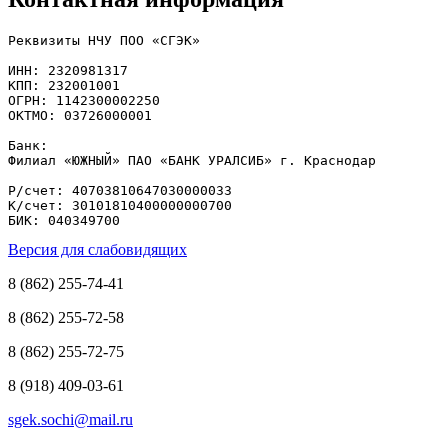
Реквизиты НЧУ ПОО «СГЭК»

ИНН: 2320981317

КПП: 232001001

ОГРН: 1142300002250

ОКТМО: 03726000001

Банк: 

Филиал «ЮЖНЫЙ» ПАО «БАНК УРАЛСИБ» г. Краснодар

Р/счет: 40703810647030000033

К/счет: 30101810400000000700

БИК: 040349700
Версия для слабовидящих
8 (862) 255-74-41
8 (862) 255-72-58
8 (862) 255-72-75
8 (918) 409-03-61
sgek.sochi@mail.ru