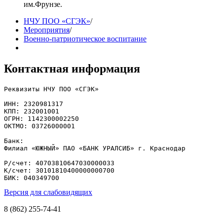
им.Фрунзе.
НЧУ ПОО «СГЭК»
/
Мероприятия
/
Военно-патриотическое воспитание
Контактная информация
Реквизиты НЧУ ПОО «СГЭК»

ИНН: 2320981317

КПП: 232001001

ОГРН: 1142300002250

ОКТМО: 03726000001

Банк: 

Филиал «ЮЖНЫЙ» ПАО «БАНК УРАЛСИБ» г. Краснодар

Р/счет: 40703810647030000033

К/счет: 30101810400000000700

БИК: 040349700
Версия для слабовидящих
8 (862) 255-74-41