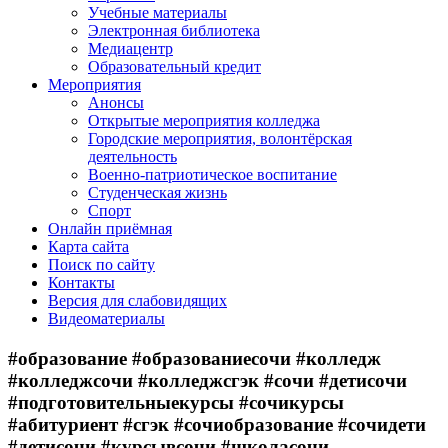
Учебные материалы
Электронная библиотека
Медиацентр
Образовательный кредит
Мероприятия
Анонсы
Открытые мероприятия колледжа
Городские мероприятия, волонтёрская
деятельность
Военно-патриотическое воспитание
Студенческая жизнь
Спорт
Онлайн приёмная
Карта сайта
Поиск по сайту
Контакты
Версия для слабовидящих
Видеоматериалы
#образование #образованиесочи #колледж
#колледжсочи #колледжсгэк #сочи #детисочи
#подготовительныекурсы #сочикурсы
#абитуриент #сгэк #сочиобразование #сочидети
#детисочи #курсывсочи #школасочи