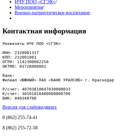
НЧУ ПОО «СГЭК»
/
Мероприятия
/
Военно-патриотическое воспитание
Контактная информация
Реквизиты НЧУ ПОО «СГЭК»

ИНН: 2320981317

КПП: 232001001

ОГРН: 1142300002250

ОКТМО: 03726000001

Банк: 

Филиал «ЮЖНЫЙ» ПАО «БАНК УРАЛСИБ» г. Краснодар

Р/счет: 40703810647030000033

К/счет: 30101810400000000700

БИК: 040349700
Версия для слабовидящих
8 (862) 255-74-41
8 (862) 255-72-58