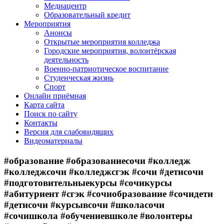
Медиацентр
Образовательный кредит
Мероприятия
Анонсы
Открытые мероприятия колледжа
Городские мероприятия, волонтёрская
деятельность
Военно-патриотическое воспитание
Студенческая жизнь
Спорт
Онлайн приёмная
Карта сайта
Поиск по сайту
Контакты
Версия для слабовидящих
Видеоматериалы
#образование #образованиесочи #колледж
#колледжсочи #колледжсгэк #сочи #детисочи
#подготовительныекурсы #сочикурсы
#абитуриент #сгэк #сочиобразование #сочидети
#детисочи #курсывсочи #школасочи
#сочишкола #обучениевшколе #волонтеры