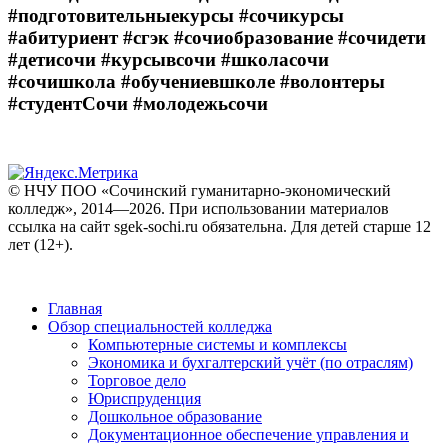
#подготовительныекурсы #сочикурсы
#абитуриент #сгэк #сочиобразование #сочидети
#детисочи #курсывсочи #школасочи
#сочишкола #обучениевшколе #волонтеры
#студентСочи #молодежьсочи
© НЧУ ПОО «Сочинский гуманитарно-экономический
колледж», 2014—2026. При использовании материалов
ссылка на сайт sgek-sochi.ru обязательна. Для детей старше 12
лет (12+).
Главная
Обзор специальностей колледжа
Компьютерные системы и комплексы
Экономика и бухгалтерский учёт (по отраслям)
Торговое дело
Юриспруденция
Дошкольное образование
Документационное обеспечение управления и