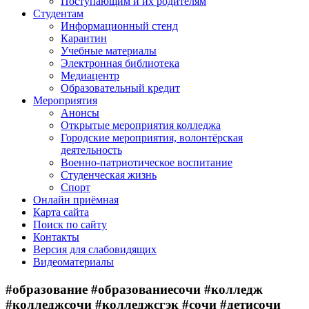
Поступающим и их родителям
Студентам
Информационный стенд
Карантин
Учебные материалы
Электронная библиотека
Медиацентр
Образовательный кредит
Мероприятия
Анонсы
Открытые мероприятия колледжа
Городские мероприятия, волонтёрская
деятельность
Военно-патриотическое воспитание
Студенческая жизнь
Спорт
Онлайн приёмная
Карта сайта
Поиск по сайту
Контакты
Версия для слабовидящих
Видеоматериалы
#образование #образованиесочи #колледж
#колледжсочи #колледжсгэк #сочи #детисочи