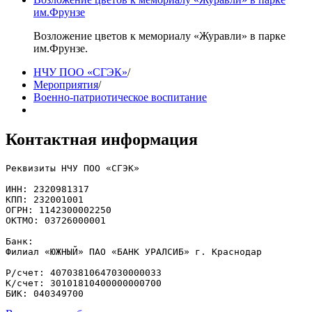
им.Фрунзе
Возложение цветов к мемориалу «Журавли» в парке
им.Фрунзе.
НЧУ ПОО «СГЭК»
/
Мероприятия
/
Военно-патриотическое воспитание
Контактная информация
Реквизиты НЧУ ПОО «СГЭК»

ИНН: 2320981317

КПП: 232001001

ОГРН: 1142300002250

ОКТМО: 03726000001

Банк: 

Филиал «ЮЖНЫЙ» ПАО «БАНК УРАЛСИБ» г. Краснодар

Р/счет: 40703810647030000033

К/счет: 30101810400000000700

БИК: 040349700