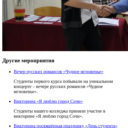
Другие мероприятия
Вечер русских романсов «Чудное мгновенье»
Студенты первого курса побывали на уникальном
концерте – вечере русских романсов «Чудное
мгновенье».
Викторина «Я люблю город Сочи»
Студенты нашего колледжа приняли участие в
викторине «Я люблю город Сочи».
Викторина посвящённая празднику «День студента»