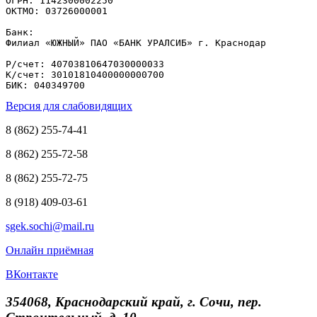
ОГРН: 1142300002250

ОКТМО: 03726000001

Банк: 

Филиал «ЮЖНЫЙ» ПАО «БАНК УРАЛСИБ» г. Краснодар

Р/счет: 40703810647030000033

К/счет: 30101810400000000700

БИК: 040349700
Версия для слабовидящих
8 (862) 255-74-41
8 (862) 255-72-58
8 (862) 255-72-75
8 (918) 409-03-61
sgek.sochi@mail.ru
Онлайн приёмная
ВКонтакте
354068, Краснодарский край, г. Сочи, пер.