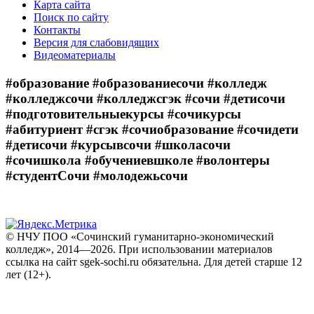
Карта сайта
Поиск по сайту
Контакты
Версия для слабовидящих
Видеоматериалы
#образование #образованиесочи #колледж
#колледжсочи #колледжсгэк #сочи #детисочи
#подготовительныекурсы #сочикурсы
#абитуриент #сгэк #сочиобразование #сочидети
#детисочи #курсывсочи #школасочи
#сочишкола #обучениевшколе #волонтеры
#студентСочи #молодежьсочи
© НЧУ ПОО «Сочинский гуманитарно-экономический
колледж», 2014—2026. При использовании материалов
ссылка на сайт sgek-sochi.ru обязательна. Для детей старше 12
лет (12+).