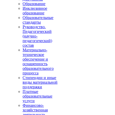
Образование
Инклюзивное
образование
Образовательные
стандарты
Руководство.
Педагогический
(научно-
педагогический)
состав
Материально-
техническое
обеспечение и
оснащенность
образовательного
процесса
Стипендии и иные
виды материальной
поддержки
Платные
образовательные
услуги
Финансово-
хозяйственная
деятельность